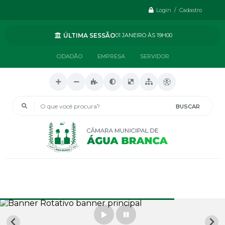
Login / Cadastro
ÚLTIMA SESSÃO
01 JANEIRO
19H00
CIDADÃO
EMPRESA
SERVIDOR
O que você procura?