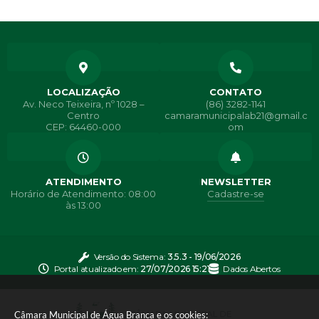
LOCALIZAÇÃO
CONTATO
Av. Neco Teixeira, nº 1028 –
(86) 3282-1141
Centro
camaramunicipalab21@gmail.c
CEP: 64460-000
om
ATENDIMENTO
NEWSLETTER
Horário de Atendimento: 08:00
Cadastre-se
às 13:00
Versão do Sistema:
3.5.3 - 19/06/2026
Portal atualizado em:
27/07/2026 15:21
Dados Abertos
Câmara Municipal de Água Branca e os cookies: