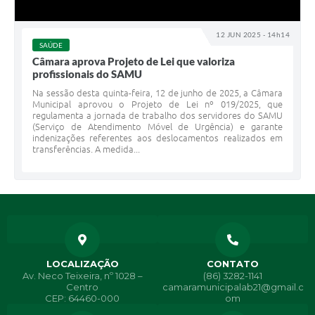
12 JUN 2025 - 14h14
SAÚDE
Câmara aprova Projeto de Lei que valoriza
profissionais do SAMU
Na sessão desta quinta-feira, 12 de junho de 2025, a Câmara
Municipal aprovou o Projeto de Lei nº 019/2025, que
regulamenta a jornada de trabalho dos servidores do SAMU
(Serviço de Atendimento Móvel de Urgência) e garante
indenizações referentes aos deslocamentos realizados em
transferências. A medida...
LOCALIZAÇÃO
CONTATO
Av. Neco Teixeira, nº 1028 –
(86) 3282-1141
Centro
camaramunicipalab21@gmail.c
CEP: 64460-000
om