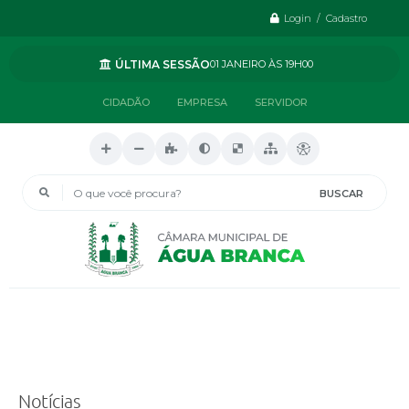
Login / Cadastro
ÚLTIMA SESSÃO
01 JANEIRO
19H00
CIDADÃO
EMPRESA
SERVIDOR
O que você procura?
Notícias