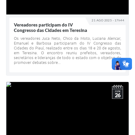
21 AGO 2025 - 17h44
Vereadores participam do IV
Congresso das Cidades em Teresina
Os vereadores Juca Neto, Chico da Moto, Luciana Alencar,
Emanuel e Barbosa participaram do IV Congresso das
Cidades do Piauí, realizado entre os dias 18 e 20 de agosto,
em Teresina. O encontro reuniu prefeitos, vereadores,
secretários e lideranças de todo o estado com o objetivo de
promover debates sobre...
JUN
26