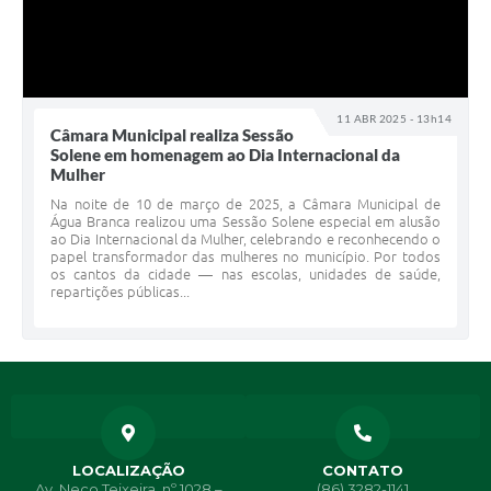
11 ABR 2025 - 13h14
Câmara Municipal realiza Sessão
Solene em homenagem ao Dia Internacional da
Mulher
Na noite de 10 de março de 2025, a Câmara Municipal de
Água Branca realizou uma Sessão Solene especial em alusão
ao Dia Internacional da Mulher, celebrando e reconhecendo o
papel transformador das mulheres no município. Por todos
os cantos da cidade — nas escolas, unidades de saúde,
repartições públicas...
LOCALIZAÇÃO
CONTATO
Av. Neco Teixeira, nº 1028 –
(86) 3282-1141