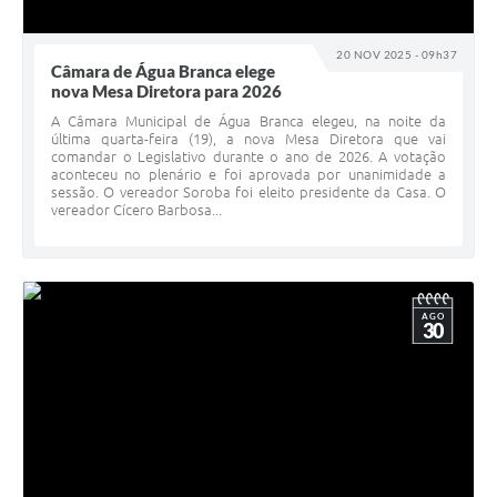
20 NOV 2025 - 09h37
Câmara de Água Branca elege
nova Mesa Diretora para 2026
A Câmara Municipal de Água Branca elegeu, na noite da
última quarta-feira (19), a nova Mesa Diretora que vai
comandar o Legislativo durante o ano de 2026. A votação
aconteceu no plenário e foi aprovada por unanimidade a
sessão. O vereador Soroba foi eleito presidente da Casa. O
vereador Cícero Barbosa...
AGO
30