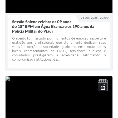
26 JUN 2025 - 20h00
Sessão Solene celebra os 09 anos
do 18º BPM em Água Branca e os 190 anos da
Polícia Militar do Piauí
O evento foi marcado por momentos de emoção, respeito e
gratidão aos profissionais que diariamente dedicam suas
vidas à proteção da sociedade aguabranquense. Autoridades
locais, representantes da PM-PI, servidores públicos e
convidados prestigiaram a solenidade, reforçando o
compromisso institucional da...
JUN
12