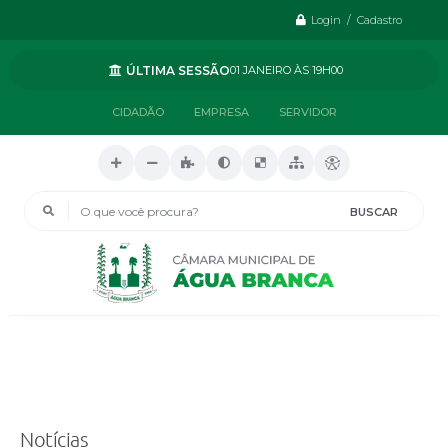
Login / Cadastro
ÚLTIMA SESSÃO
01 JANEIRO
19H00
CIDADÃO
EMPRESA
SERVIDOR
O que você procura?
Notícias