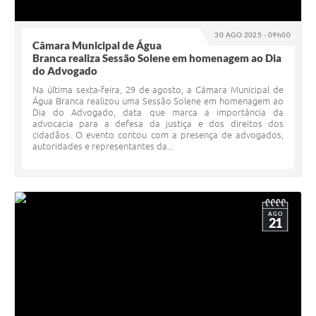
30 AGO 2025 - 09h00
Câmara Municipal de Água
Branca realiza Sessão Solene em homenagem ao Dia
do Advogado
Na última sexta-feira, 29 de agosto, a Câmara Municipal de
Água Branca realizou uma Sessão Solene em homenagem ao
Dia do Advogado, data que marca a importância da
advocacia para a defesa da justiça e dos direitos dos
cidadãos. O evento contou com a presença de advogados,
autoridades e representantes da...
AGO
21