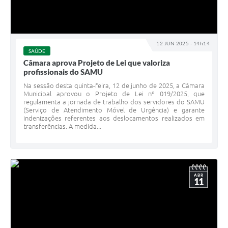
12 JUN 2025 - 14h14
SAÚDE
Câmara aprova Projeto de Lei que valoriza
profissionais do SAMU
Na sessão desta quinta-feira, 12 de junho de 2025, a Câmara
Municipal aprovou o Projeto de Lei nº 019/2025, que
regulamenta a jornada de trabalho dos servidores do SAMU
(Serviço de Atendimento Móvel de Urgência) e garante
indenizações referentes aos deslocamentos realizados em
transferências. A medida...
ABR
11