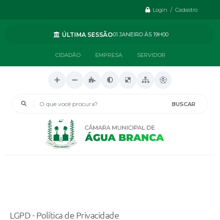
Login / Cadastro
ÚLTIMA SESSÃO
01 JANEIRO
19H00
CIDADÃO
EMPRESA
SERVIDOR
O que você procura?
LGPD - Política de Privacidade